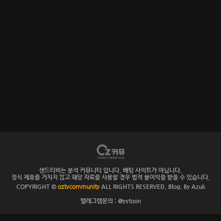
샌드티비는 분석 커뮤니티 입니다. 배팅 사이트가 아닙니다.
정식 제휴를 거치지 않고 해당 자료를 사용할 경우 법적 불이익을 받을 수 있습니다.
COPYRIGHT ©
oztvcommunity
ALL RIGHTS RESERVED, Blog, By Azuk
텔레그램문의 : @yytoon