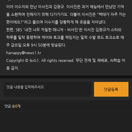
이어 이수지와 만난 이서진과 김광규. 이서진은 과거 예능에서 만났던 기억
을 소환하며 친해지기 위해 다가가기도. 더불어 이서진은 "백태가 자주 끼는
편이에요?"라고 물으며 이수지를 당황하게 해 웃음을 자아냈다.
한편, SBS '내겐 너무 까칠한 매니저 - 비서진'은 이서진·김광규가 스타의
하루를 밀착 동행하며 케어와 토크를 책임지는 밀착 수발 로드 토크쇼로 매
주 금요일 오후 9시 50분에 방송된다.
hanappy@news1.kr
Copyright © 뉴스1. All rights reserved. 무단 전재 및 재배포, AI학습 이
용 금지.
댓글등록
댓글 총
0
개