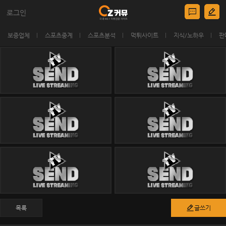
로그인
보증업체
스포츠중계
스포츠분석
먹튀사이트
지식/노하우
판
목록
글쓰기